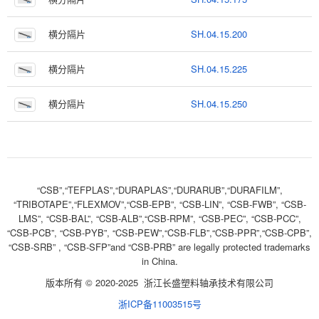
横分隔片
SH.04.15.200
横分隔片
SH.04.15.225
横分隔片
SH.04.15.250
“CSB”,“TEFPLAS”,“DURAPLAS”,“DURARUB”,“DURAFILM”,
“TRIBOTAPE”,“FLEXMOV”,“CSB-EPB”, “CSB-LIN”, “CSB-FWB”, “CSB-
LMS”, “CSB-BAL”, “CSB-ALB”,“CSB-RPM”, “CSB-PEC”, “CSB-PCC”,
“CSB-PCB”, “CSB-PYB”, “CSB-PEW”,“CSB-FLB”,“CSB-PPR”,“CSB-CPB”,
“CSB-SRB” , “CSB-SFP”and “CSB-PRB” are legally protected trademarks
in China.
版本所有 © 2020-2025 浙江长盛塑料轴承技术有限公司
浙ICP备11003515号